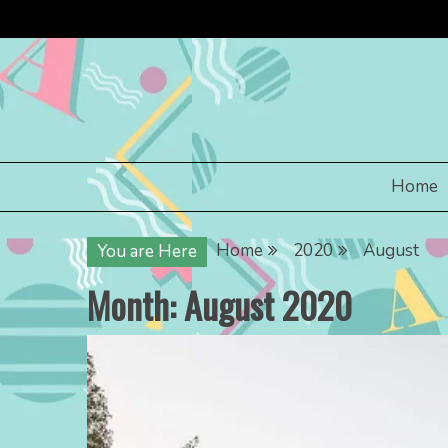
Skip
to
content
Home
Home
2020
August
You are Here
Month:
August 2020