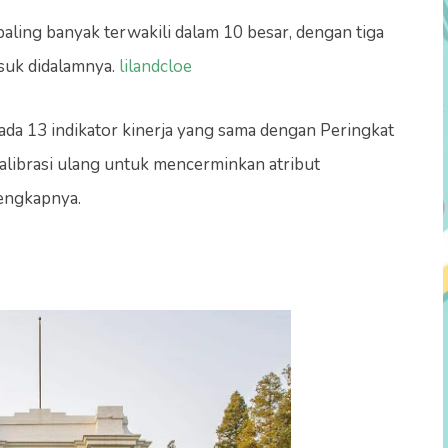
aling banyak terwakili dalam 10 besar, dengan tiga
suk didalamnya.
lilandcloe
pada 13 indikator kinerja yang sama dengan Peringkat
ikalibrasi ulang untuk mencerminkan atribut
lengkapnya.