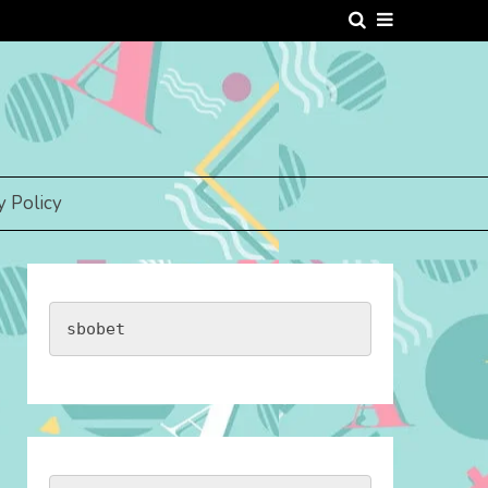
y Policy
sbobet