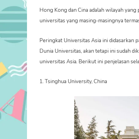
Hong Kong dan Cina adalah wilayah yang p
universitas yang masing-masingnya terma
Peringkat Universitas Asia ini didasarkan 
Dunia Universitas, akan tetapi ini sudah d
universitas Asia. Berikut ini penjelasan se
1. Tsinghua University, China