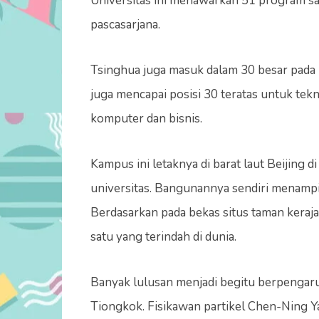
Universitas ini menawarkan 51 program sar
pascasarjana.
Tsinghua juga masuk dalam 30 besar pada
juga mencapai posisi 30 teratas untuk tekni
komputer dan bisnis.
Kampus ini letaknya di barat laut Beijing d
universitas. Bangunannya sendiri menampil
Berdasarkan pada bekas situs taman keraja
satu yang terindah di dunia.
Banyak lulusan menjadi begitu berpengaruh
Tiongkok. Fisikawan partikel Chen-Ning Y