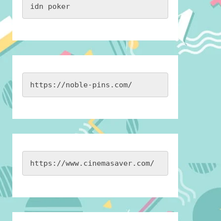
idn poker
https://noble-pins.com/
https://www.cinemasaver.com/