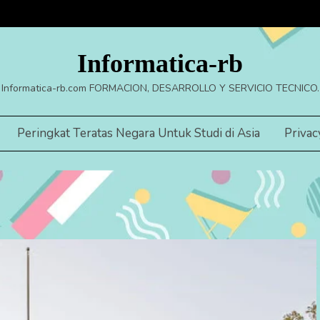
Informatica-rb
Informatica-rb.com FORMACION, DESARROLLO Y SERVICIO TECNICO.
Peringkat Teratas Negara Untuk Studi di Asia
Privac